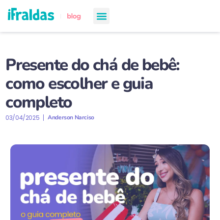
chá de bebê
semanas de gestação
todos os artigos
Presente do chá de bebê:
como escolher e guia
completo
03/04/2025
Anderson Narciso