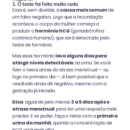
1. O teste foi feito muito cedo
Essa é, sem dúvidas, a
causa mais comum
de
um falso negativo. Logo que a fecundação
acontece, o corpo da mulher começa a
produzir o
hormônio hCG
(gonadotrofina
coriônica humana), que será detectado pelo
teste de farmácia.
Mas esse hormônio
leva alguns dias para
atingir níveis detectáveis
na urina. Se você
fizer o teste antes do atraso menstrual — ou
logo no primeiro dia —, é bem possível que o
resultado ainda dê negativo, mesmo com a
gestação já iniciada.
Dica
: aguarde pelo menos
3 a 5 dias após o
atraso menstrual
para ter uma resposta mais
precisa. E se puder, faça o teste com a
primeira
urina da manhã
, quando a concentração de
hCG está mais alta.