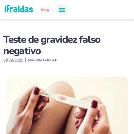
chá de bebê
semanas de gestação
todos os artigos
Teste de gravidez falso
negativo
01/08/2025
Marcelle Faltesek