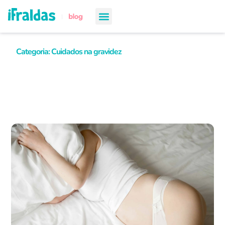
chá de bebê
semanas de gestação
todos os artigos
Categoria: Cuidados na gravidez