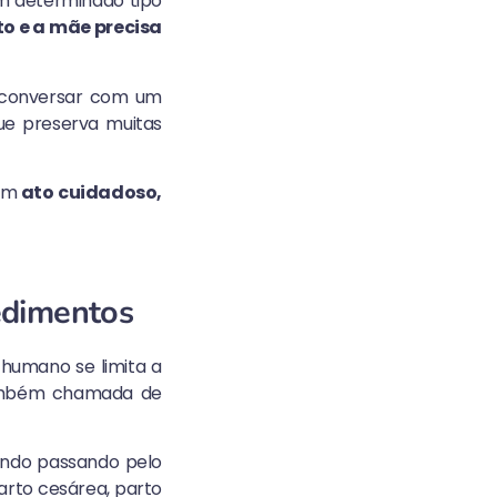
rem determinado tipo
o e a mãe precisa
é conversar com um
que preserva muitas
 um
ato cuidadoso,
edimentos
 humano se limita a
 também chamada de
ndo passando pelo
arto cesárea, parto