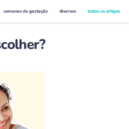
semanas de gestação
diversos
todos os artigos
scolher?