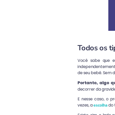
Todos os t
Você sabe que en
independentemente 
de seu bebê. Sem d
Portanto, algo q
decorrer da gravid
E nesse caso, o pr
vezes, a
do 
escolha