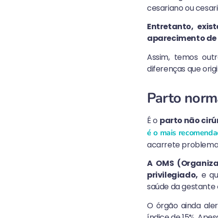
cesariano ou cesar
Entretanto, exi
aparecimento de n
Assim, temos out
diferenças que orig
Parto norm
É o
parto não cirú
é o mais recomend
acarrete problemas
A OMS (Organiza
privilegiado,
e qu
saúde da gestante 
O órgão ainda ale
índice de 15%. Apes