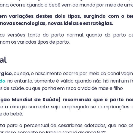
iana, ocorre quando o bebê vem ao mundo por meio de uma 
stem variações destes dois tipos, surgindo com o t
ovas tecnologias, novas ideias e estratégias.
ras versões tanto do parto normal, quanto do parto ce
inam os variados tipos de parto.
al
rgico
, ou seja, o nascimento ocorre por meio do canal vagin
, no entanto, somente é válido quando não há nenhum fa
ado
 de saúde, ou que ponha em risco a vida de mãe e filho.
ção Mundial de Saúde) recomenda que o parto no
e a cirurgia somente seja empregada se complicaçõe
e do bebê.
rta para o percentual de cesarianas adotadas, que não d
ar disso, somente no Brasil a taxa já alcança 84%.