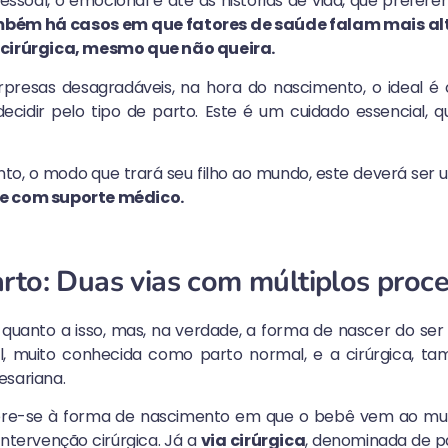
 pessoal, o emocional e até as histórias de vida, que prefe
bém há casos em que fatores de saúde falam mais alt
 cirúrgica, mesmo que não queira.
rpresas desagradáveis, na hora do nascimento, o ideal 
ecidir pelo tipo de parto. Este é um cuidado essencial, 
anto, o modo que trará seu filho ao mundo, este deverá ser
 e com suporte médico.
arto: Duas vias com múltiplos proc
 quanto a isso, mas, na verdade, a forma de nascer do ser
nal, muito conhecida como parto normal, e a cirúrgica,
esariana.
re-se à forma de nascimento em que o bebê vem ao mu
intervenção cirúrgica. Já a
via cirúrgica
, denominada de p