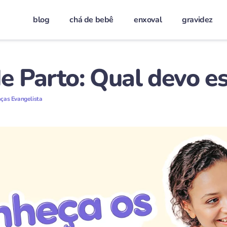
blog
chá de bebê
enxoval
gravidez
e Parto: Qual devo e
aças Evangelista