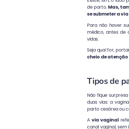
Existe, sim, o lado
de parto.
Mas, tam
se submeter a via
Para não haver su
médico, antes de d
vidas.
Seja qual for, port
cheio de atenção
Tipos de p
Não fique surpresa
duas vias: a vagi
parto cesárea ou c
A
via vaginal
refe
canal vaginal, sem 