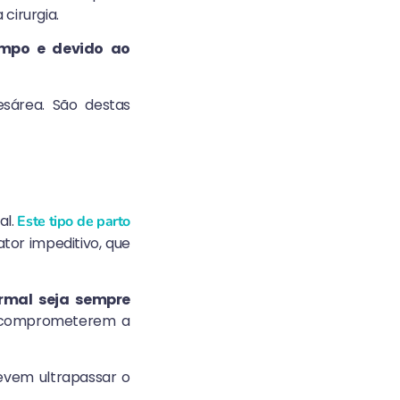
cirurgia.
empo e devido ao
sárea. São destas
al.
Este tipo de parto
tor impeditivo, que
rmal seja sempre
s comprometerem a
evem ultrapassar o