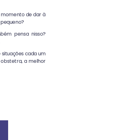
o momento de dar à
eu pequeno?
mbém pensa nisso?
.
ue situações cada um
 obstetra, a melhor