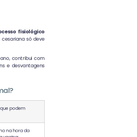
ocesso fisiológico
a cesariana só deve
mano, contribui com
ens e desvantagens
mal?
 que podem
mo na hora da