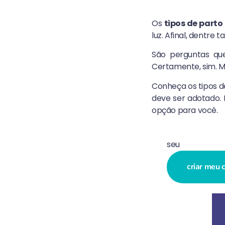
Os
tipos de parto
luz. Afinal, dentre
São perguntas qu
Certamente, sim. M
Conheça os tipos de
deve ser adotado. 
opção para você.
seu
chá de be
criar meu 