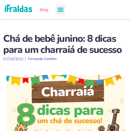
chá de bebê
semanas de gestação
todos os artigos
Chá de bebê junino: 8 dicas
para um charraiá de sucesso
07/06/2023
Fernanda Castilho