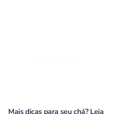
Tenha autonomia para
escolher o melhor para o
seu bebê!
crie sua lista agora
Mais dicas para seu chá? Leia