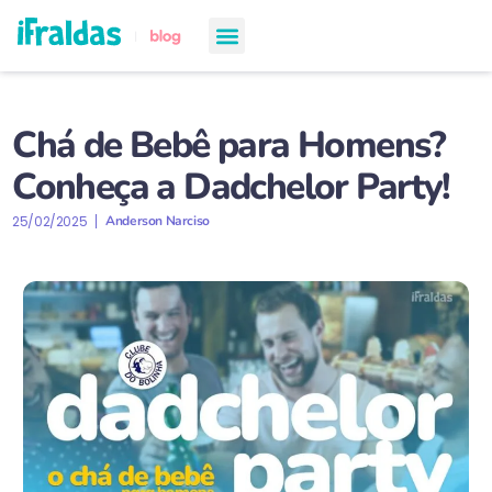
chá de bebê
semanas de gestação
todos os artigos
Chá de Bebê para Homens?
Conheça a Dadchelor Party!
25/02/2025
Anderson Narciso