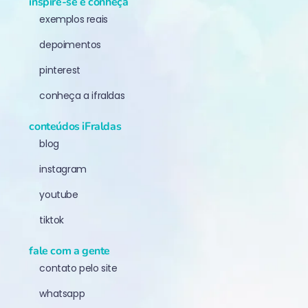
inspire-se e conheça
exemplos reais
depoimentos
pinterest
conheça a ifraldas
conteúdos iFraldas
blog
instagram
youtube
tiktok
fale com a gente
contato pelo site
whatsapp