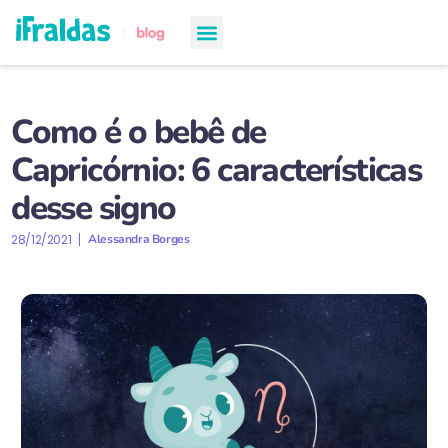
chá de bebê
semanas de gestação
todos os artigos
Como é o bebê de
Capricórnio: 6 características
desse signo
28/12/2021
Alessandra Borges