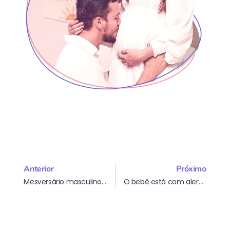
Anterior
Próximo
Mesversário masculino: escolha um tema encantador com a iFraldas!
O bebê está com alergia às fraldas? Como evitar e cuidar?