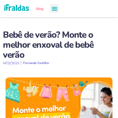
chá de bebê
semanas de gestação
todos os artigos
Bebê de verão? Monte o
melhor enxoval de bebê
verão
14/12/2023
Fernanda Castilho