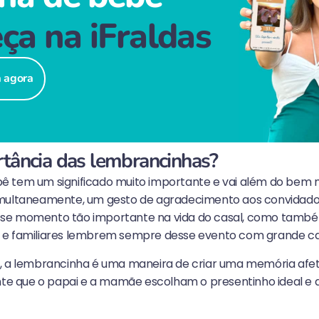
ça na iFraldas
á agora
rtância das lembrancinhas?
 tem um significado muito importante e vai além do bem m
imultaneamente, um gesto de agradecimento aos convidado
se momento tão importante na vida do casal, como també
 e familiares lembrem sempre desse evento com grande ca
, a lembrancinha é uma maneira de criar uma memória afeti
ante que o papai e a mamãe escolham o presentinho ideal 