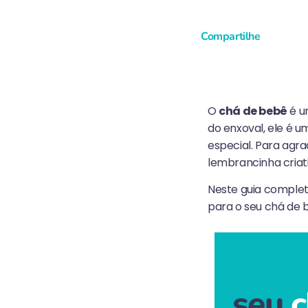
Compartilhe
O
chá de bebê
é u
do enxoval, ele é 
especial. Para agr
lembrancinha criat
Neste guia comple
para o seu chá de b
seu
c