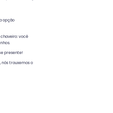
ra opção
 chaveiro: você
inhos.
se presente!
, nós trouxemos o