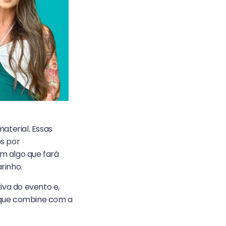
aterial. Essas
s por
m algo que fará
rinho.
va do evento e,
e que combine com a