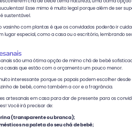
e escolherem chá de bebê tema natureza, uma ótima opção
suculentas! Esse mimo é muito legal porque além de ser supe
é sustentável.
 o vasinho com plantas é que os convidados poderão ir cuid
 lugar especial, como a casa ou o escritório, lembrando s
esanais
anais são uma ótima opção de mimo chá de bebê sofisticado
ra casais que estão com o orçamento um pouco menor.
uito interessante porque os papais podem escolher desde
zinho de bebê, como também a cor e a fragrância.
es artesanais em casa para dar de presente para os convi
es! Você irá precisar de:
erina (transparente ou branca);
ésticos na paleta do seu chá de bebê;