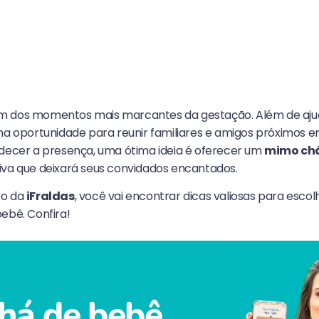
m dos momentos mais marcantes da gestação. Além de aj
uma oportunidade para reunir familiares e amigos próximos
adecer a presença, uma ótima ideia é oferecer um
mimo chá
iva que deixará seus convidados encantados.
to da
iFraldas
, você vai encontrar dicas valiosas para esco
ebê. Confira!
há de bebê