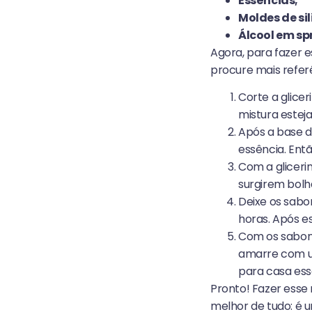
Essências;
Moldes de si
Álcool em sp
Agora, para fazer e
procure mais referê
Corte a glic
mistura estej
Após a base d
essência. En
Com a glicerin
surgirem bolha
Deixe os sabo
horas. Após 
Com os sabone
amarre com u
para casa ess
Pronto! Fazer esse
melhor de tudo: é 