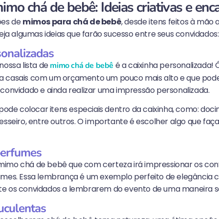
mo chá de bebê: Ideias criativas e enc
ões de
mimos para chá de bebê
, desde itens feitos à mão
Veja algumas ideias que farão sucesso entre seus convidados:
sonalizadas
nossa lista de
é a caixinha personalizada!
mimo chá de bebê
a casais com um orçamento um pouco mais alto e que pod
 convidado e ainda realizar uma impressão personalizada.
 pode colocar itens especiais dentro da caixinha, como: doci
esseiro, entre outros. O importante é escolher algo que faç
!
perfumes
imo chá de bebê que com certeza irá impressionar os con
umes. Essa lembrança é um exemplo perfeito de elegância c
e os convidados a lembrarem do evento de uma maneira se
uculentas