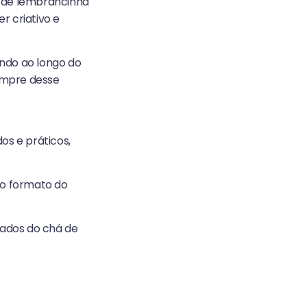
 de lembrancinha
r criativo e
ando ao longo do
empre desse
s e práticos,
 o formato do
dados do chá de