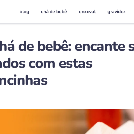
blog
chá de bebê
enxoval
gravidez
há de bebê: encante 
ados com estas
ncinhas