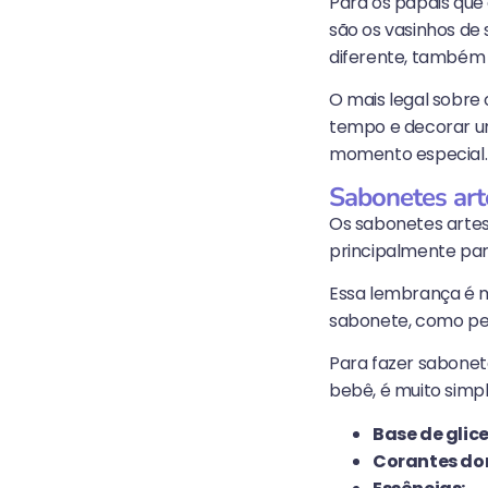
Para os papais qu
são os vasinhos de 
diferente, também 
O mais legal sobre
tempo e decorar um
momento especial.
Sabonetes art
Os sabonetes artes
principalmente pa
Essa lembrança é m
sabonete, como pe
Para fazer sabonet
bebê, é muito simpl
Base de glic
Corantes dom