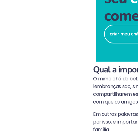
come
criar meu ch
Qual a impo
O mimo chá de bebê
lembranças são, s
compartilharem es
com que os amigos
Em outras palavras
por isso, é import
família.