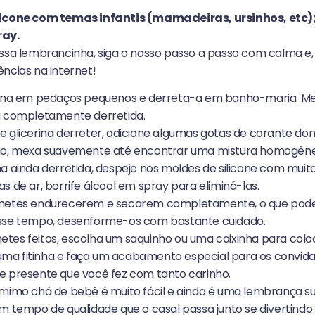
licone com temas infantis (mamadeiras, ursinhos, etc)
ray.
ssa lembrancinha, siga o nosso passo a passo com calma e, s
ncias na internet!
erina em pedaços pequenos e derreta-a em banho-maria. M
a completamente derretida.
e glicerina derreter, adicione algumas gotas de corante do
tão, mexa suavemente até encontrar uma mistura homogêne
a ainda derretida, despeje nos moldes de silicone com muito
s de ar, borrife álcool em spray para eliminá-las.
netes endurecerem e secarem completamente, o que pode l
esse tempo, desenforme-os com bastante cuidado.
tes feitos, escolha um saquinho ou uma caixinha para coloc
ma fitinha e faça um acabamento especial para os convid
e presente que você fez com tanto carinho.
 mimo chá de bebê é muito fácil e ainda é uma lembrança sup
um tempo de qualidade que o casal passa junto se divertind