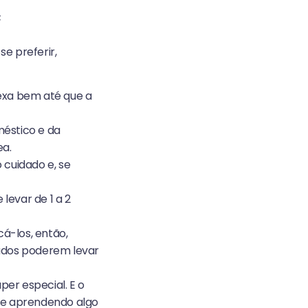
;
e preferir,
exa bem até que a
méstico e da
a.
 cuidado e, se
evar de 1 a 2
á-los, então,
ados poderem levar
er especial. E o
o e aprendendo algo