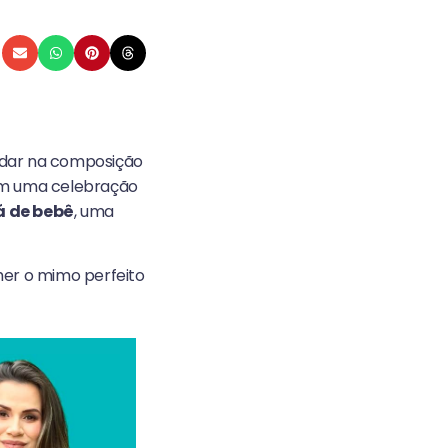
udar na composição
 em uma celebração
 de bebê
, uma
lher o mimo perfeito