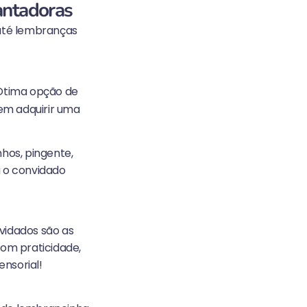
antadoras
 até lembranças
 Ótima opção de
em adquirir uma
nhos, pingente,
a o convidado
vidados são as
om praticidade,
nsorial!