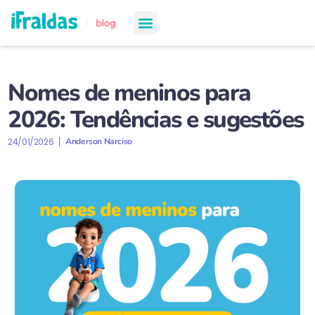
chá de bebê
semanas de gestação
todos os artigos
Nomes de meninos para
2026: Tendências e sugestões
24/01/2026
Anderson Narciso