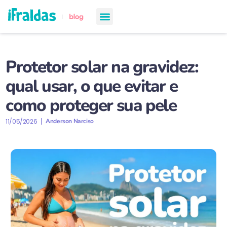
chá de bebê
semanas de gestação
todos os artigos
Protetor solar na gravidez:
qual usar, o que evitar e
como proteger sua pele
11/05/2026
Anderson Narciso