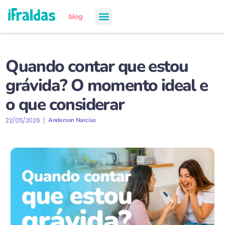
chá de bebê
semanas de gestação
todos os artigos
Quando contar que estou
grávida? O momento ideal e
o que considerar
22/05/2026
Anderson Narciso