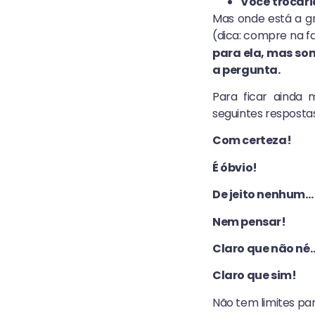
Você trocari
Mas onde está a g
(dica: compre na 
para ela, mas s
a pergunta.
Para ficar ainda
seguintes resposta
Com certeza!
É óbvio!
De jeito nenhum…
Nem pensar!
Claro que não né
Claro que sim!
Não tem limites par