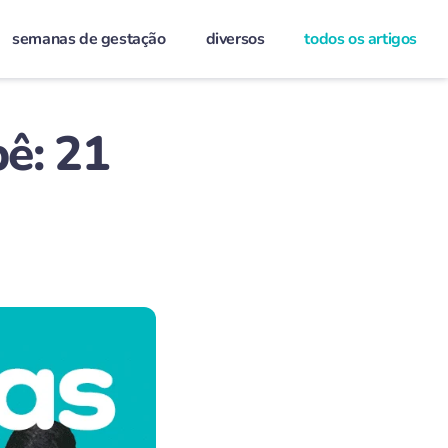
semanas de gestação
diversos
todos os artigos
bê: 21