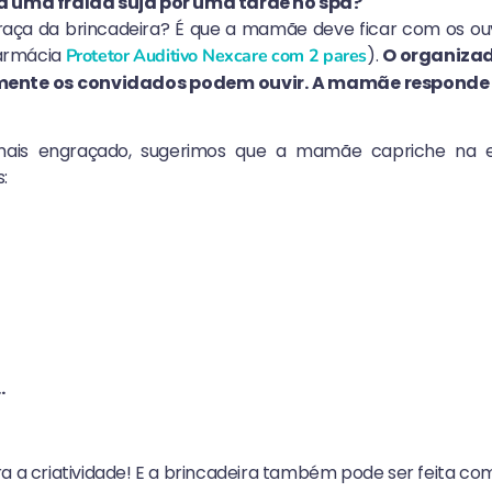
a uma fralda suja por uma tarde no spa?
raça da brincadeira? É que a mamãe deve ficar com os o
farmácia
).
O organizad
Protetor Auditivo Nexcare com 2 pares
omente os convidados podem ouvir. A mamãe responde
 mais engraçado, sugerimos que a mamãe capriche na
s:
…
a a criatividade! E a brincadeira também pode ser feita com