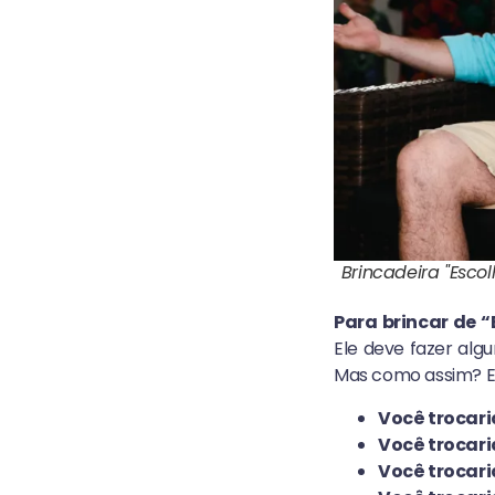
Brincadeira "Escol
Para brincar de “
Ele deve fazer al
Mas como assim? El
Você trocar
Você trocari
Você trocar