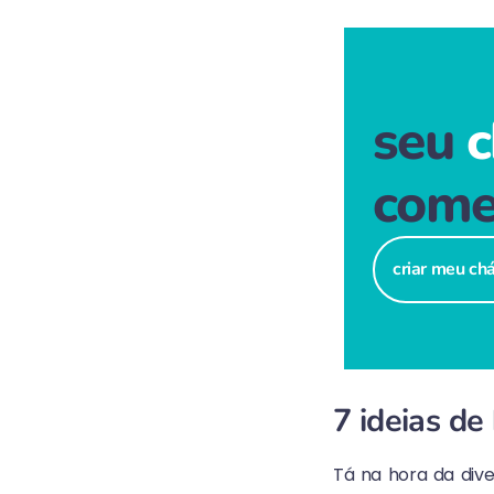
seu
c
come
criar meu ch
7 ideias de
Tá na hora da div