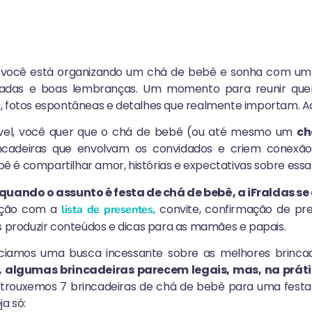
r: você está organizando um chá de bebê e sonha com um 
risadas e boas lembranças. Um momento para reunir q
, fotos espontâneas e detalhes que realmente importam. Ace
ível, você quer que o chá de bebê (ou até mesmo um
ch
incadeiras que envolvam os convidados e criem conexão. 
 é compartilhar amor, histórias e expectativas sobre essa 
uando o assunto é festa de chá de bebê, a iFraldas s
zação com a
convite, confirmação de pr
lista de presentes,
roduzir conteúdos e dicas para as mamães e papais.
niciamos uma busca incessante sobre as melhores brinca
, algumas brincadeiras parecem legais, mas, na prát
trouxemos 7 brincadeiras de chá de bebê para uma festa in
ja só: