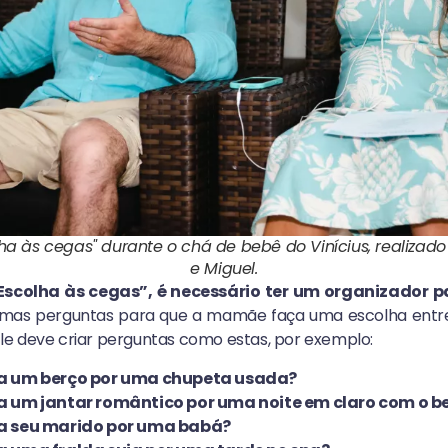
ha às cegas" durante o chá de bebê do Vinícius, realizado
e Miguel.
Escolha às cegas”, é necessário ter um organizador p
gumas perguntas para que a mamãe faça uma escolha entr
e deve criar perguntas como estas, por exemplo:
ia um berço por uma chupeta usada?
a um jantar romântico por uma noite em claro com o b
ia seu marido por uma babá?