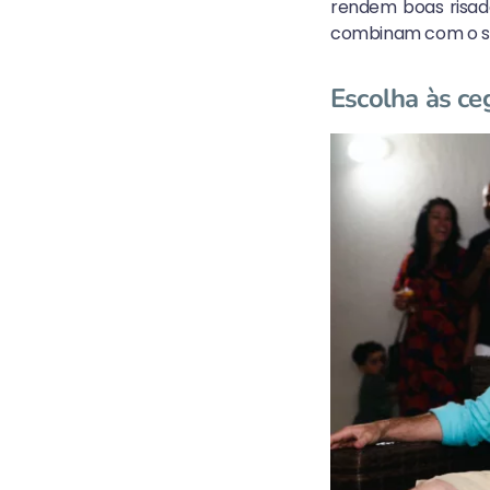
rendem boas risada
combinam com o seu
Escolha às ce