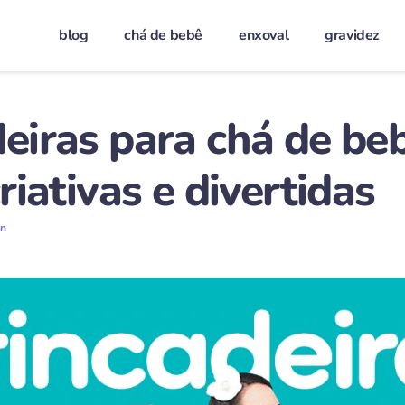
blog
chá de bebê
enxoval
gravidez
eiras para chá de be
criativas e divertidas
on