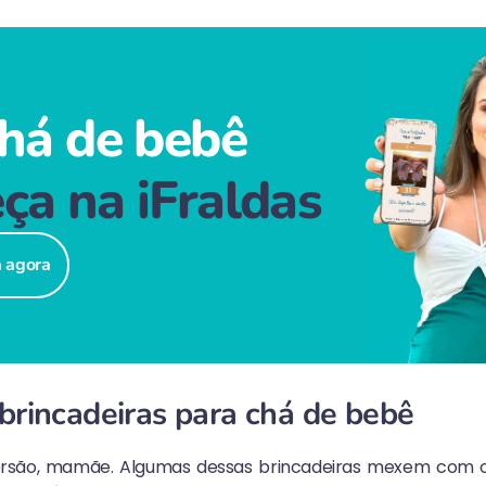
há de bebê
ça na iFraldas
á agora
 brincadeiras para chá de bebê
ersão, mamãe. Algumas dessas brincadeiras mexem com o