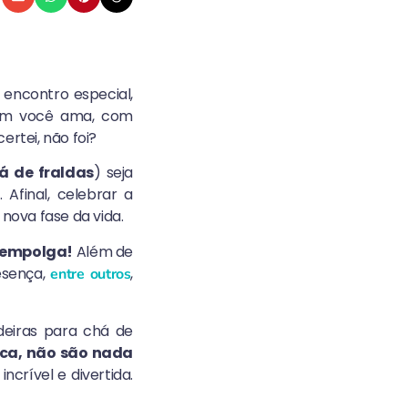
encontro especial,
uem você ama, com
rtei, não foi?
á de fraldas
) seja
Afinal, celebrar a
nova fase da vida.
e empolga!
Além de
esença,
,
entre outros
deiras para chá de
ica, não são nada
crível e divertida.