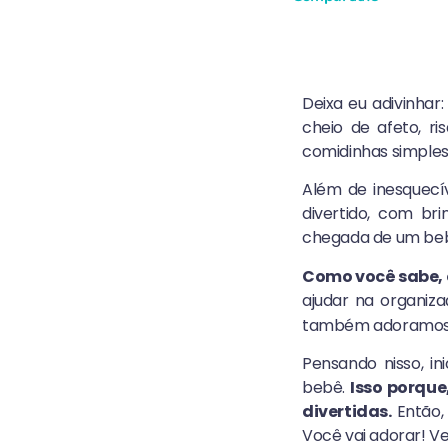
Deixa eu adivinha
cheio de afeto, 
comidinhas simples
Além de inesquec
divertido, com br
chegada de um bebê
Como você sabe, q
ajudar na organi
também adoramos p
Pensando nisso, i
bebê.
Isso porque
divertidas.
Então, 
Você vai adorar! Ve