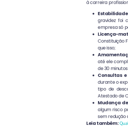
à carreira profissi
Estabilidad
gravidez foi 
empresa só po
Licença-ma
Constituição
que isso;
Amamentaç
até ele compl
de 30 minutos
Consultas e
durante o exp
tipo de desc
Atestado de 
Mudança de 
algum risco p
sem redução 
Leia também:
Qual