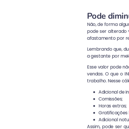
Pode diminu
Não, de forma algu
pode ser alterado 
afastamento por r
Lembrando que, dur
a gestante por mei
Esse valor pode n
vendas. O que o IN
trabalho. Nesse cá
Adicional de i
Comissões;
Horas extras;
Gratificações 
Adicional notu
Assim, pode ser q