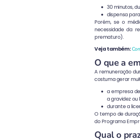
30 minutos, d
dispensa para
Porém, se o médi
necessidade da r
prematuro).
Veja também:
Con
O que a em
A remuneração dura
costuma gerar muita
a empresa de
a gravidez ou
durante a lic
O tempo de duração
do Programa Empre
Qual o praz