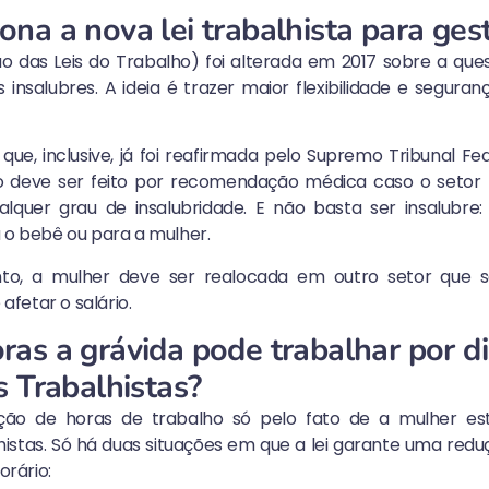
na a nova lei trabalhista para ges
o das Leis do Trabalho) foi alterada em 2017 sobre a qu
 insalubres. A ideia é trazer maior flexibilidade e segura
que, inclusive, já foi reafirmada pelo Supremo Tribunal Fe
 deve ser feito por recomendação médica caso o setor 
lquer grau de insalubridade. E não basta ser insalubre:
a o bebê ou para a mulher.
to, a mulher deve ser realocada em outro setor que se
fetar o salário.
as a grávida pode trabalhar por d
s Trabalhistas?
ão de horas de trabalho só pelo fato de a mulher esta
histas
. Só há duas situações em que a lei garante uma red
rário: