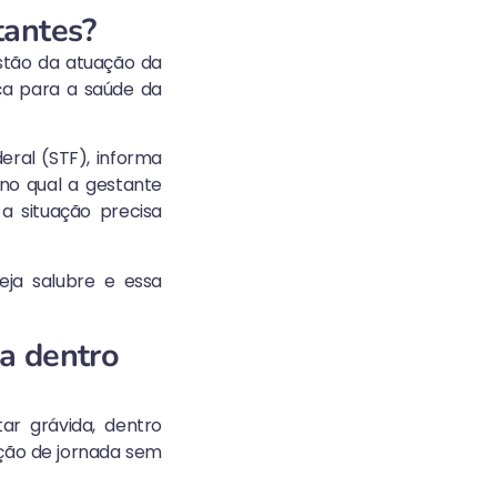
tantes?
estão da atuação da
nça para a saúde da
deral (STF), informa
no qual a gestante
 a situação precisa
ja salubre e essa
ia dentro
r grávida, dentro
ução de jornada sem