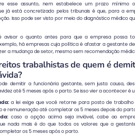
obre esse assunto, nem estabelece um prazo mínimo 
e já está concretizado pelos tribunais é que, para a e
o. Isso pode ser visto por meio do diagnóstico médico qu
l é avisar o quanto antes para que a empresa possa t
exemplo, há empresas cuja política é afastar a gestante
zer a mudança de setor, mesmo sem recomendação médic
reitos trabalhistas de quem é demi
ávida?
de demitir a funcionária gestante, sem justa causa, d
idez até 5 meses após o parto. Se isso vier a acontecer é um
ada:
a lei exige que você retorne para posto de trabalho
 e remuneração até completar os 5 meses depois do parto
ada:
caso a opção acima seja inviável, cabe ao empr
que nada mais é do que todos os valores que a gestante 
ompletar os 5 meses após o parto.