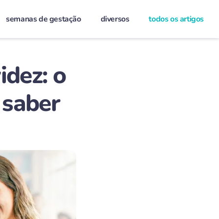
semanas de gestação
diversos
todos os artigos
idez: o
 saber