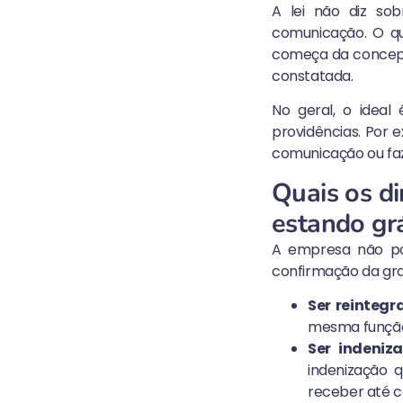
A lei não diz s
comunicação. O qu
começa da concepçã
constatada.
No geral, o idea
providências. Por 
comunicação ou fa
Quais os di
estando gr
A empresa não po
confirmação da grav
Ser reintegr
mesma função
Ser indeniz
indenização 
receber até c