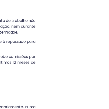
ato de trabalho não
stação, nem durante
ernidade.
ue é repassado para
cebe comissões por
últimos 12 meses de
essariamente, numa