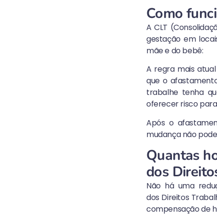
Como funcio
A CLT (Consolidaçã
gestação em locais
mãe e do bebê:
A regra mais atual 
que o afastamento
trabalhe tenha qua
oferecer risco par
Após o afastamen
mudança não pode a
Quantas hor
dos Direito
Não há uma reduç
dos
Direitos Trabal
compensação de ho