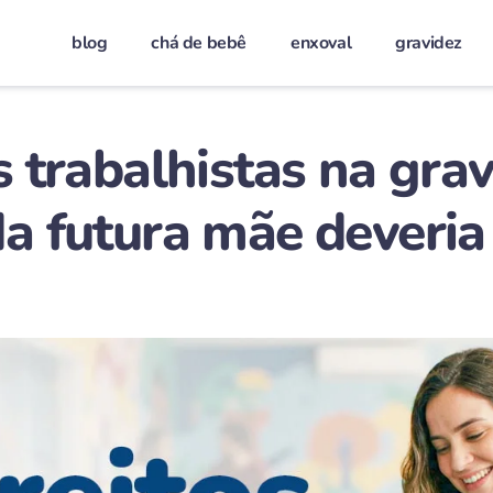
blog
chá de bebê
enxoval
gravidez
s trabalhistas na grav
a futura mãe deveria