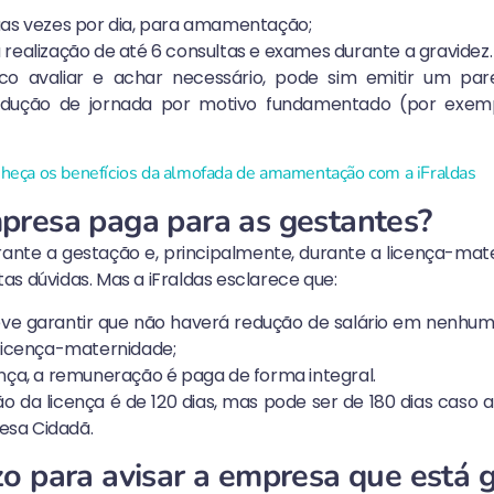
uas vezes por dia, para amamentação;
 realização de até 6 consultas e exames durante a gravidez.
co avaliar e achar necessário, pode sim emitir um par
edução de jornada por motivo fundamentado (por exempl
heça os benefícios da almofada de amamentação com a iFraldas
presa paga para as gestantes?
nte a gestação e, principalmente, durante a licença-mat
s dúvidas. Mas a iFraldas esclarece que:
ve garantir que não haverá redução de salário em nenh
 licença-maternidade;
ença, a remuneração é paga de forma integral.
 da licença é de 120 dias, mas pode ser de 180 dias caso 
sa Cidadã.
o para avisar a empresa que está 