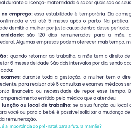
onal durante a licença-maternidade é saber quais são os seus d
e no emprego:
essa estabilidade é temporária. Ela come
confirmada e vai até 5 meses após o parto. Na prática, i
de demitir a mulher por justa causa dentro desse período;
ternidade:
são 120 dias remunerados para a mãe,
 Federal. Algumas empresas podem oferecer mais tempo, 
ão:
quando retornar ao trabalho, a mãe tem o direito de
etar 6 meses de idade. São dois intervalos por dia, sendo 
 cada;
 exames:
durante toda a gestação, a mulher tem o direi
ediente, para realizar até 6 consultas e exames médicos se
onto financeiro ou necessidade de repor esse tempo. 
Comparecimento emitido pelo médico que a atendeu;
função ou local de trabalho:
se a sua função ou local 
ara você ou para o bebê, é possível solicitar a mudança de 
da remuneração.
 é a importância do pré-natal para a futura mamãe?