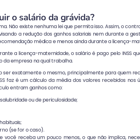
ir o salário da grávida?
ma. Não existe nenhuma lei que permita isso. Assim, o contr
visando a redução dos ganhos salariais nem durante a ge
ecomendação médica e menos ainda durante a licença-mat
ante a licença-maternidade, o salário é pago pelo INSS q
o da empresa na qual trabalha.
ão ser exatamente o mesmo, principalmente para quem re
SS faz é um cálculo da média dos valores recebidos nos 
lculo entram ganhos como:
nsalubridade ou de periculosidade;
habituais;
rno (se for o caso).
ue você receba um pouco menos, o que não implica, nec