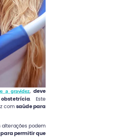
,
deve
e a gravidez
bstetrícia
. Este
dez com
saúde para
s alterações podem
 para permitir que