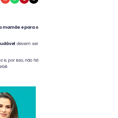
ura mamãe
e para o
audável
devem ser
e, por isso, não há
ebê.