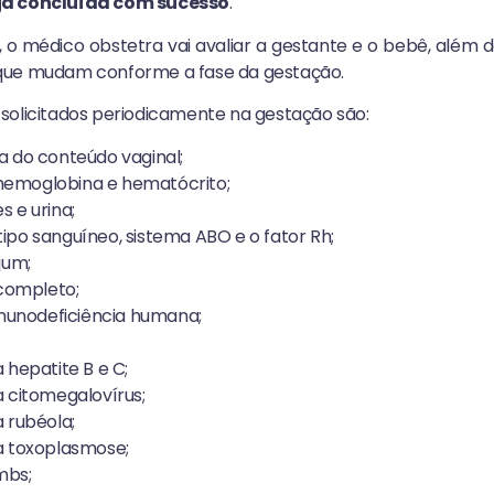
ja concluída com sucesso
.
 o médico obstetra vai avaliar a gestante e o bebê, além d
 que mudam conforme a fase da gestação.
solicitados periodicamente na gestação são:
a do conteúdo vaginal;
emoglobina e hematócrito;
 e urina;
ipo sanguíneo, sistema ABO e o fator Rh;
jum;
ompleto;
 imunodeficiência humana;
 hepatite B e C;
a citomegalovírus;
 rubéola;
a toxoplasmose;
mbs;