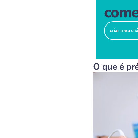
come
criar meu ch
O que é pr