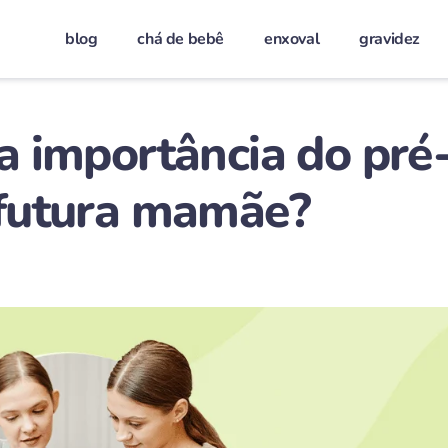
blog
chá de bebê
enxoval
gravidez
a importância do pré
 futura mamãe?