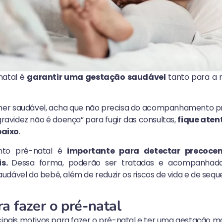
natal é
garantir uma gestação saudável
tanto para a 
her saudável, acha que não precisa do acompanhamento pr
gravidez não é doença” para fugir das consultas,
fique aten
baixo
.
to pré-natal é
importante para detectar precoce
is.
Dessa forma, poderão ser tratadas e acompanhada
udável do bebê, além de reduzir os riscos de vida e de seq
a fazer o pré-natal
cipais motivos para fazer o pré-natal e ter uma gestação mai