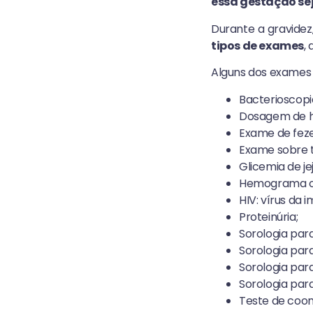
essa gestação se
Durante a gravidez,
tipos de exames
,
Alguns dos exames 
Bacterioscopi
Dosagem de h
Exame de fezes
Exame sobre t
Glicemia de je
Hemograma c
HIV: vírus da
Proteinúria;
Sorologia para
Sorologia par
Sorologia para
Sorologia par
Teste de coo