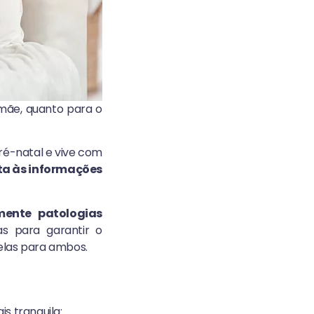
mãe, quanto para o
é-natal e vive com
ta às informações
mente patologias
s para garantir o
uelas para ambos.
s tranquila: