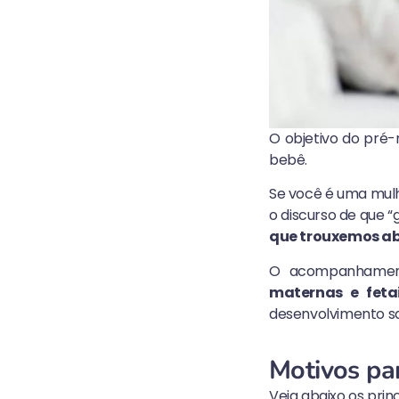
O objetivo do pré-
bebê.
Se você é uma mul
o discurso de que “
que trouxemos a
O acompanhamen
maternas e feta
desenvolvimento sa
Motivos par
Veja abaixo os prin