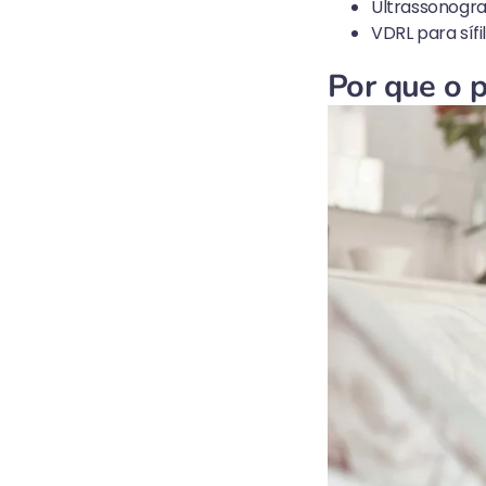
Ultrassonograf
VDRL para sífili
Por que o p