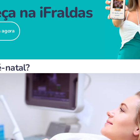
ça na iFraldas
á agora
é-natal?