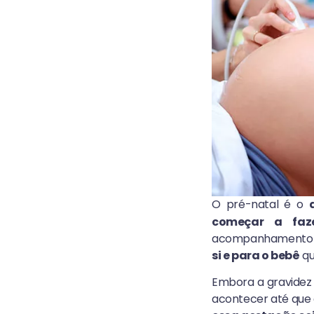
O pré-natal é o
começar a faz
acompanhamento va
si e para o bebê
qu
Embora a gravidez
acontecer até que 