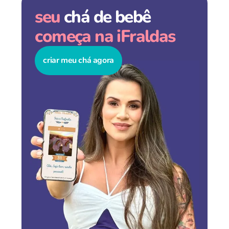
seu
chá de bebê
começa na iFraldas
criar meu chá agora