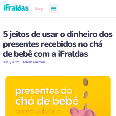
chá de bebê
semanas de gestação
todos os artigos
5 jeitos de usar o dinheiro dos
presentes recebidos no chá
de bebê com a iFraldas
09/11/2022
Milene Guerson