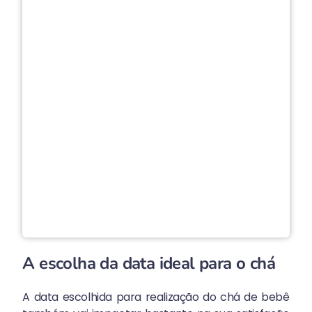
pre
no
mo
de f
even
isso,
list
aqui
que
ajud
faz
eve
lin
bara
Leia 
A escolha da data ideal para o chá
A data escolhida para realização do chá de bebê