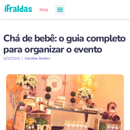
chá de bebê
semanas de gestação
todos os artigos
Chá de bebê: o guia completo
para organizar o evento
12/01/2021
Carolina Simões